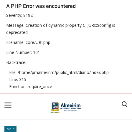
A PHP Error was encountered
Severity: 8192
Message: Creation of dynamic property CI_URI::$config is
deprecated
Filename: core/URI.php
Início
Line Number: 101
Termos & Condições
Backtrace:
Publicações
File: /home/pmalmeirim/public_html/diario/index.php
Line: 315
Imprensa Oficial
Function: require_once
Notícias
Equipe
Maio