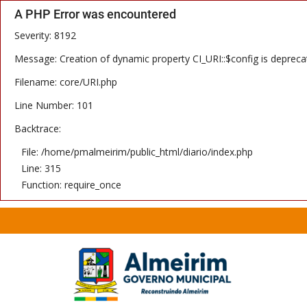
A PHP Error was encountered
Severity: 8192
Message: Creation of dynamic property CI_URI::$config is depreca
Filename: core/URI.php
Line Number: 101
Backtrace:
File: /home/pmalmeirim/public_html/diario/index.php
Line: 315
Function: require_once