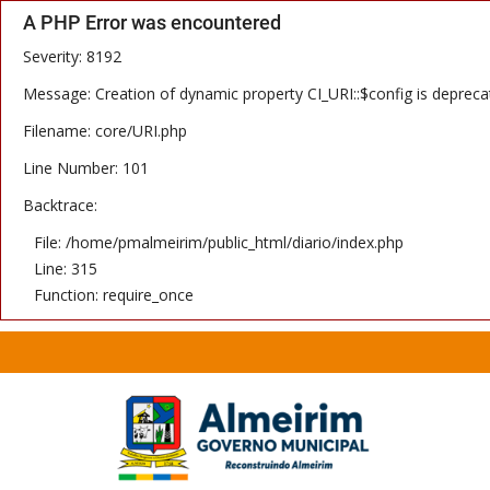
A PHP Error was encountered
Severity: 8192
Message: Creation of dynamic property CI_URI::$config is depreca
Filename: core/URI.php
Line Number: 101
Backtrace:
File: /home/pmalmeirim/public_html/diario/index.php
Line: 315
Function: require_once