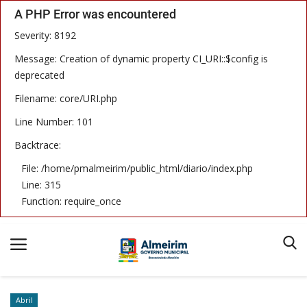
A PHP Error was encountered
Severity: 8192
Message: Creation of dynamic property CI_URI::$config is
deprecated
Filename: core/URI.php
Início
Line Number: 101
Termos & Condições
Backtrace:
Publicações
File: /home/pmalmeirim/public_html/diario/index.php
Line: 315
Imprensa Oficial
Function: require_once
Notícias
Equipe
Abril