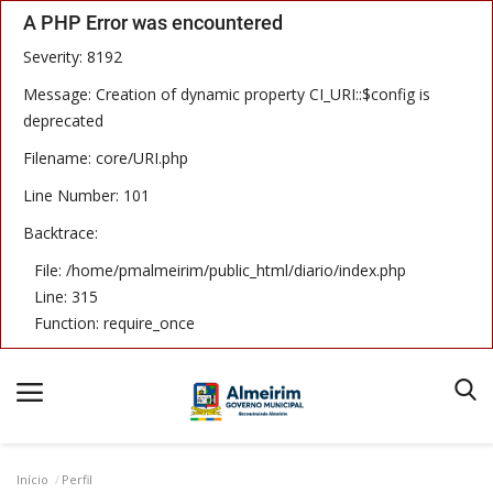
A PHP Error was encountered
Severity: 8192
Message: Creation of dynamic property CI_URI::$config is
deprecated
Filename: core/URI.php
Início
Line Number: 101
Termos & Condições
Backtrace:
Publicações
File: /home/pmalmeirim/public_html/diario/index.php
Line: 315
Imprensa Oficial
Function: require_once
Notícias
Equipe
Início
Perfil