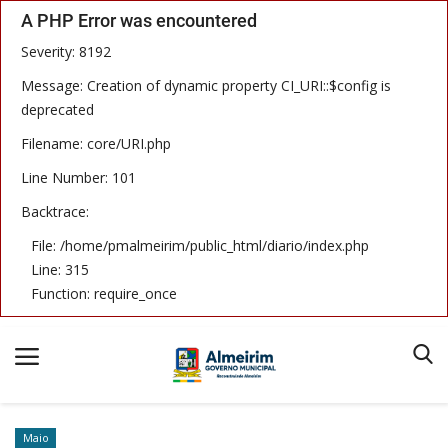
A PHP Error was encountered
Severity: 8192
Message: Creation of dynamic property CI_URI::$config is
deprecated
Filename: core/URI.php
Início
Line Number: 101
Termos & Condições
Backtrace:
Publicações
File: /home/pmalmeirim/public_html/diario/index.php
Line: 315
Imprensa Oficial
Function: require_once
Notícias
Equipe
Maio