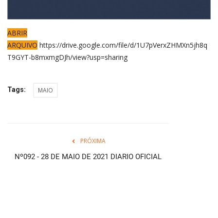
ABRIR
ARQUIVO
https://drive.google.com/file/d/1U7pVerxZHMXn5jh8q
T9GYT-b8mxmgDJh/view?usp=sharing
Tags:
MAIO
PRÓXIMA
Nº092 - 28 DE MAIO DE 2021 DIARIO OFICIAL