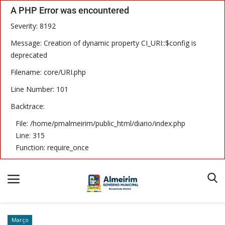
A PHP Error was encountered
Severity: 8192
Message: Creation of dynamic property CI_URI::$config is
deprecated
Filename: core/URI.php
Início
Line Number: 101
Termos & Condições
Backtrace:
Publicações
File: /home/pmalmeirim/public_html/diario/index.php
Line: 315
Imprensa Oficial
Function: require_once
Notícias
Equipe
Março