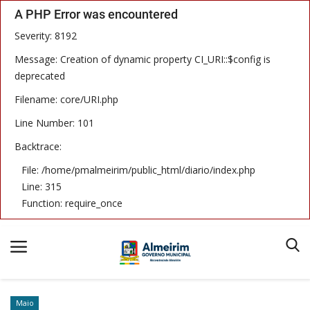
A PHP Error was encountered
Severity: 8192
Message: Creation of dynamic property CI_URI::$config is
deprecated
Filename: core/URI.php
Início
Line Number: 101
Termos & Condições
Backtrace:
Publicações
File: /home/pmalmeirim/public_html/diario/index.php
Line: 315
Imprensa Oficial
Function: require_once
Notícias
Equipe
Maio