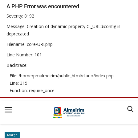
A PHP Error was encountered
Severity: 8192
Message: Creation of dynamic property CI_URI::$config is
deprecated
Filename: core/URI.php
Início
Line Number: 101
Termos & Condições
Backtrace:
Publicações
File: /home/pmalmeirim/public_html/diario/index.php
Line: 315
Imprensa Oficial
Function: require_once
Notícias
Equipe
Março