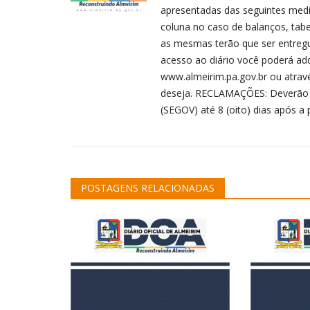
apresentadas das seguintes medid
coluna no caso de balanços, tab
as mesmas terão que ser entregue
acesso ao diário você poderá adqu
www.almeirim.pa.gov.br ou atra
deseja. RECLAMAÇÕES: Deverão ser
(SEGOV) até 8 (oito) dias após a 
POSTAGENS RELACIONADAS