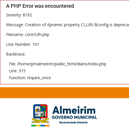
A PHP Error was encountered
Severity: 8192
Message: Creation of dynamic property CI_URI::$config is depreca
Filename: core/URI.php
Line Number: 101
Backtrace:
File: /home/pmalmeirim/public_html/diario/index.php
Line: 315
Function: require_once