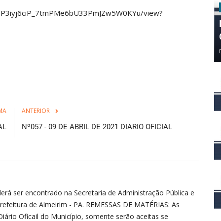
e/d/1P3iyj6ciP_7tmPMe6bU33PmJZw5W0KYu/view?
MA
ANTERIOR
AL
Nº057 - 09 DE ABRIL DE 2021 DIARIO OFICIAL
erá ser encontrado na Secretaria de Administração Pública e
refeitura de Almeirim - PA. REMESSAS DE MATÉRIAS: As
iário Oficail do Município, somente serão aceitas se