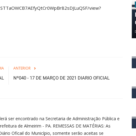
e/d/1STTaOWCB7AEfyQtCr0WpBr82sDJLuQSF/view?
MA
ANTERIOR
AL
Nº040 - 17 DE MARÇO DE 2021 DIARIO OFICIAL
erá ser encontrado na Secretaria de Administração Pública e
refeitura de Almeirim - PA. REMESSAS DE MATÉRIAS: As
iário Oficail do Município, somente serão aceitas se