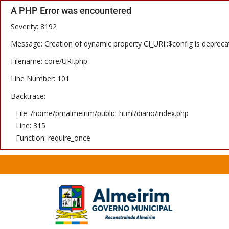
A PHP Error was encountered
Severity: 8192
Message: Creation of dynamic property CI_URI::$config is depreca
Filename: core/URI.php
Line Number: 101
Backtrace:
File: /home/pmalmeirim/public_html/diario/index.php
Line: 315
Function: require_once