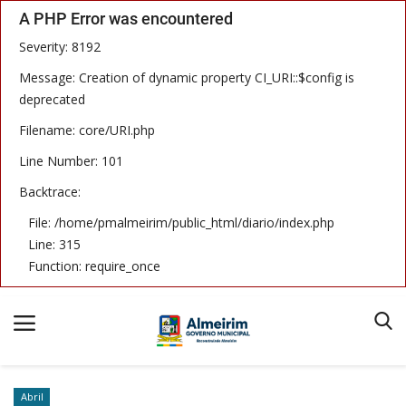
A PHP Error was encountered
Severity: 8192
Message: Creation of dynamic property CI_URI::$config is
deprecated
Filename: core/URI.php
Início
Line Number: 101
Termos & Condições
Backtrace:
Publicações
File: /home/pmalmeirim/public_html/diario/index.php
Line: 315
Imprensa Oficial
Function: require_once
Notícias
Equipe
Abril